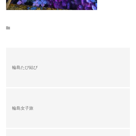
輪島たび結び
輪島女子旅