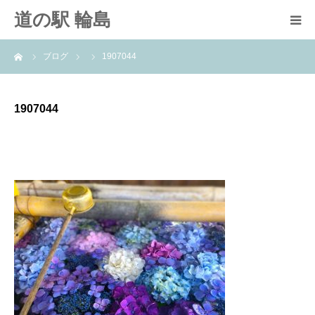
道の駅 輪島
ーム
ブログ
1907044
道の駅
施設案内
1907044
輪島たび結び
輪島女子旅
お問い合わせ