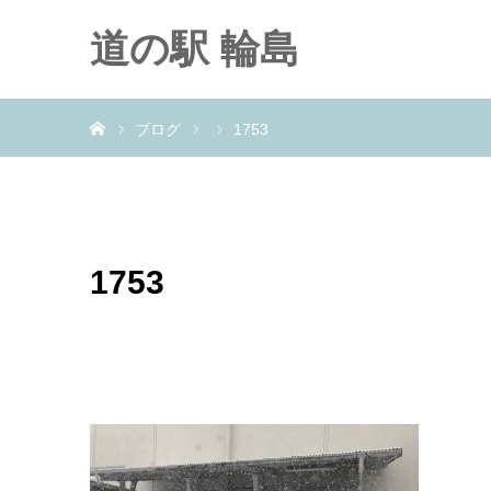
道の駅 輪島
ホーム
ブログ
1753
1753