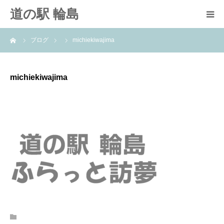
道の駅 輪島
ーム
ブログ
michiekiwajima
道の駅
施設案内
michiekiwajima
輪島たび結び
輪島女子旅
お問い合わせ